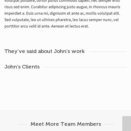
volutpat posuere, tortor purus commodo sapien, nec semper eros
risus sed enim. Curabitur adipiscing justo augue, in rhoncus mauris
imperdiet a. Duis urna mi, dignissim et ante ac, mollis volutpat elit.
Sed vulputate, leo ut ultrices pharetra, leo lacus semper nunc, vel
porttitor arcu velit id ante. Aenean et lectus erat.
They’ve said about John’s work
John’s Clients
Meet More Team Members